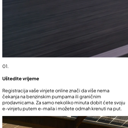
01
.
Uštedite vrijeme
Registracija vaše vinjete online znači da više nema
čekanja na benzinskim pumpama ili graničnim
prodavnicama. Za samo nekoliko minuta dobit ćete svoju
e-vinjetu putem e-maila i možete odmah krenuti na put.