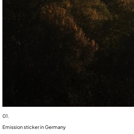
01
.
Emission sticker in Germany