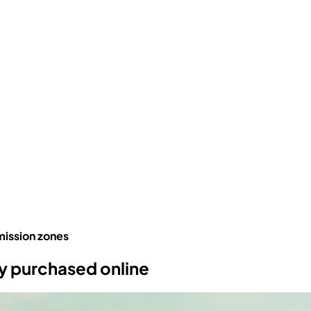
mission zones
ly purchased online