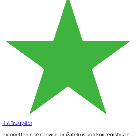
4.6
Trustpilot
eVignetten.nl je neovisni pružatelj usluga koji registrira e-