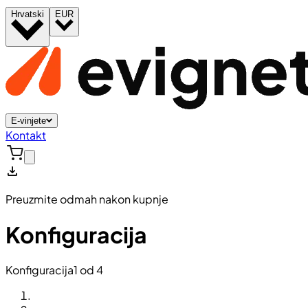
Hrvatski
EUR
E-vinjete
Kontakt
Preuzmite odmah nakon kupnje
Konfiguracija
Konfiguracija
1 od 4