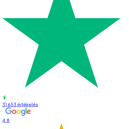
31 653
értékelés
4.8