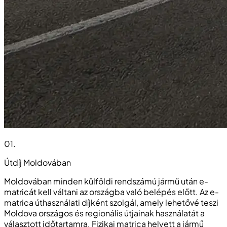
01
.
Útdíj Moldovában
Moldovában minden külföldi rendszámú jármű után e-
matricát kell váltani az országba való belépés előtt. Az e-
matrica úthasználati díjként szolgál, amely lehetővé teszi
Moldova országos és regionális útjainak használatát a
választott időtartamra. Fizikai matrica helyett a jármű