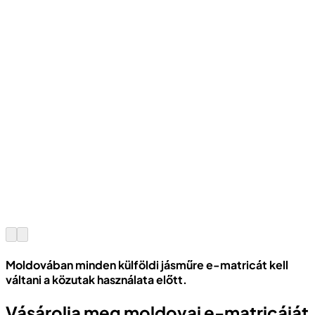
Moldovában minden külföldi jásműre e-matricát kell
váltani a közutak használata előtt.
Vásárolja meg moldovai e-matricáját