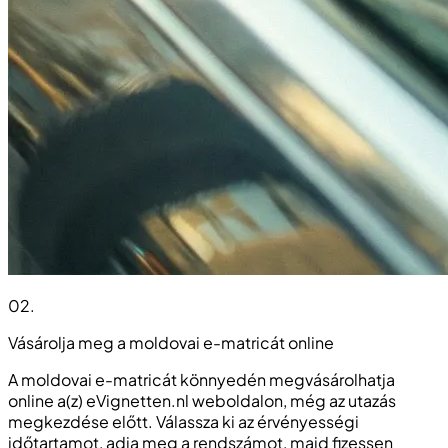
02
.
Vásárolja meg a moldovai e-matricát online
A moldovai e-matricát könnyedén megvásárolhatja
online a(z) eVignetten.nl weboldalon, még az utazás
megkezdése előtt. Válassza ki az érvényességi
időtartamot, adja meg a rendszámot, majd fizessen