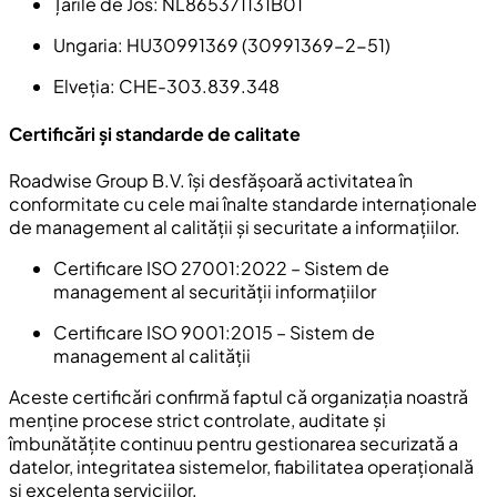
Țările de Jos:
NL865371131B01
Ungaria
: HU30991369 (30991369-2-51)
Elveția
: CHE-303.839.348
Certificări și standarde de calitate
Roadwise Group B.V. își desfășoară activitatea în
conformitate cu cele mai înalte standarde internaționale
de management al calității și securitate a informațiilor.
Certificare ISO 27001:2022
– Sistem de
management al securității informațiilor
Certificare ISO 9001:2015
– Sistem de
management al calității
Aceste certificări confirmă faptul că organizația noastră
menține procese strict controlate, auditate și
îmbunătățite continuu pentru gestionarea securizată a
datelor, integritatea sistemelor, fiabilitatea operațională
și excelența serviciilor.