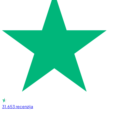
31.653
recenzija