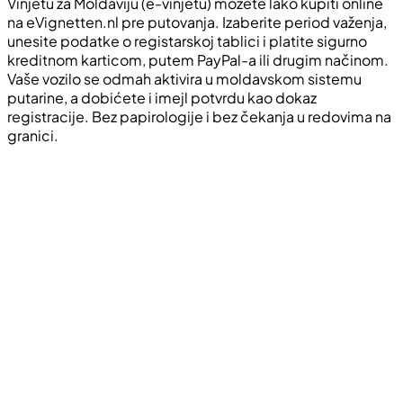
Vinjetu za Moldaviju (e-vinjetu) možete lako kupiti online
na eVignetten.nl pre putovanja. Izaberite period važenja,
unesite podatke o registarskoj tablici i platite sigurno
kreditnom karticom, putem PayPal-a ili drugim načinom.
Vaše vozilo se odmah aktivira u moldavskom sistemu
putarine, a dobićete i imejl potvrdu kao dokaz
registracije. Bez papirologije i bez čekanja u redovima na
granici.