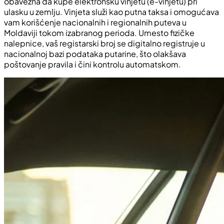
obavezna da kupe elektronsku vinjetu (e-vinjetu) pri
ulasku u zemlju. Vinjeta služi kao putna taksa i omogućava
vam korišćenje nacionalnih i regionalnih puteva u
Moldaviji tokom izabranog perioda. Umesto fizičke
nalepnice, vaš registarski broj se digitalno registruje u
nacionalnoj bazi podataka putarine, što olakšava
poštovanje pravila i čini kontrolu automatskom.