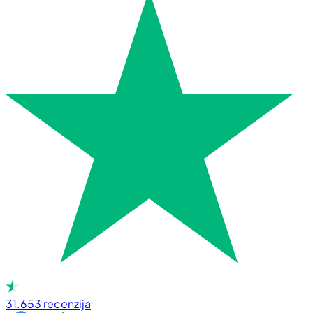
31.653
recenzija