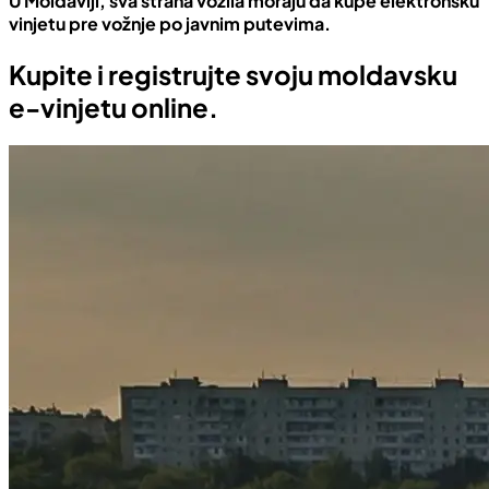
U Moldaviji, sva strana vozila moraju da kupe elektronsku
vinjetu pre vožnje po javnim putevima.
Kupite i registrujte svoju moldavsku
e-vinjetu online.