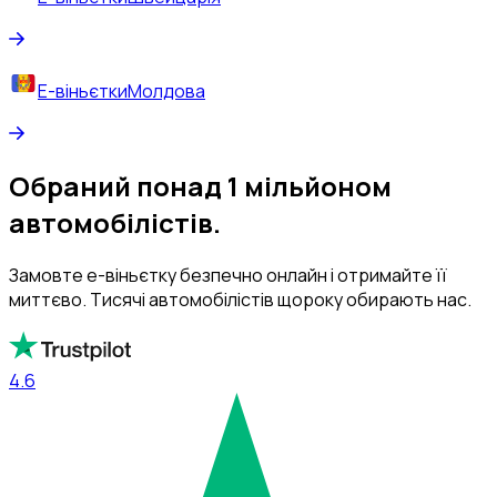
Е-віньєтки
Молдова
Обраний понад 1 мільйоном
автомобілістів.
Замовте е-віньєтку безпечно онлайн і отримайте її
миттєво. Тисячі автомобілістів щороку обирають нас.
4.6