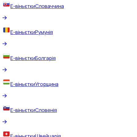
Е-віньєтки
Словаччина
Е-віньєтки
Румунія
Е-віньєтки
Болгарія
Е-віньєтки
Угорщина
Е-віньєтки
Словенія
Е-віньєтки
Швейцарія