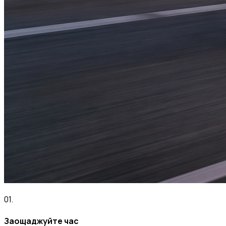
01
.
Заощаджуйте час