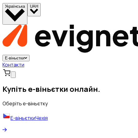
Українська
UAH
Е-віньєтки
Контакти
Купіть е-віньєтки онлайн.
Оберіть е-віньєтку
Е-віньєтки
Чехія