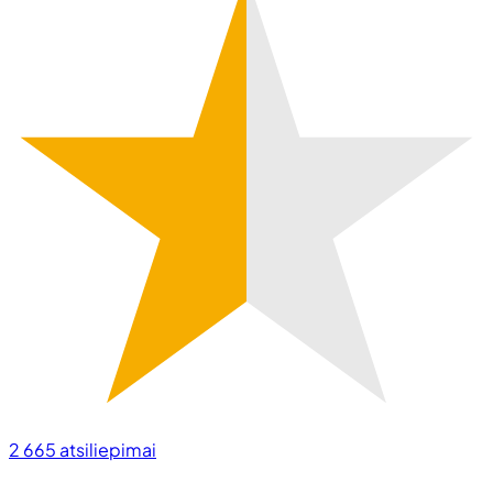
2 665
atsiliepimai