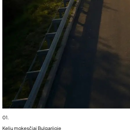
01
.
Kelių mokesčiai Bulgarijoje