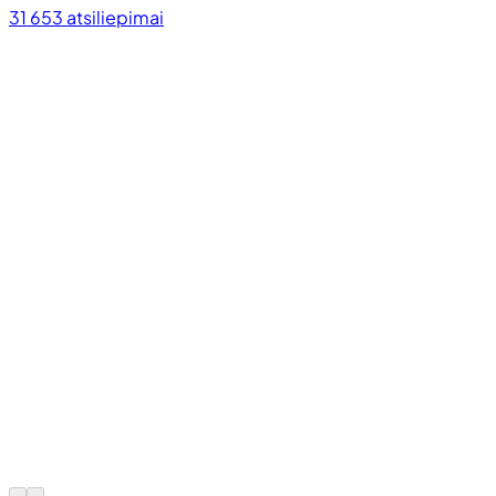
31 653
atsiliepimai