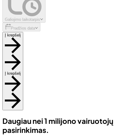
Galiojimo laikotarpis
Pradžios data
Į krepšelį
Į krepšelį
Daugiau nei 1 milijono vairuotojų
pasirinkimas.