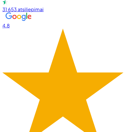
31 653
atsiliepimai
4.8