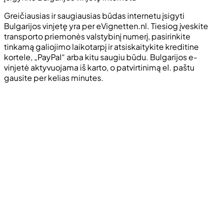
Greičiausias ir saugiausias būdas internetu įsigyti
Bulgarijos vinjetę yra per eVignetten.nl. Tiesiog įveskite
transporto priemonės valstybinį numerį, pasirinkite
tinkamą galiojimo laikotarpį ir atsiskaitykite kreditine
kortele, „PayPal“ arba kitu saugiu būdu. Bulgarijos e-
vinjetė aktyvuojama iš karto, o patvirtinimą el. paštu
gausite per kelias minutes.