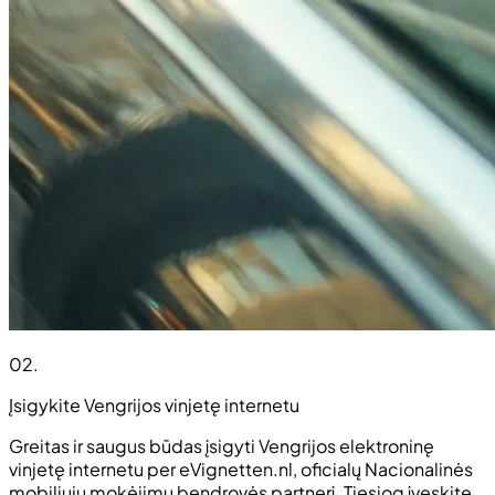
02
.
Įsigykite Vengrijos vinjetę internetu
Greitas ir saugus būdas įsigyti Vengrijos elektroninę
vinjetę internetu per eVignetten.nl, oficialų Nacionalinės
mobiliųjų mokėjimų bendrovės partnerį. Tiesiog įveskite