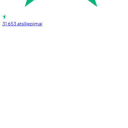
31 653
atsiliepimai