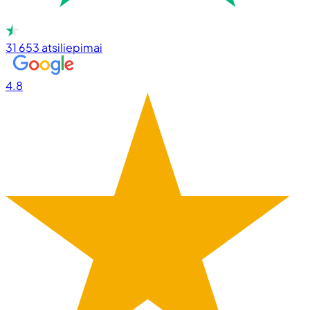
31 653
atsiliepimai
4.8