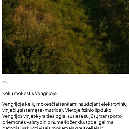
01
.
Kelių mokestis Vengrijoje
Vengrijoje kelių mokesčiai renkami naudojant elektroninių
vinječių sistemą (e-matrica). Vietoje fizinio lipduko,
Vengrijos vinjetė yra tiesiogiai susieta su jūsų transporto
priemonės valstybinio numerio ženklu, todėl galima
patogiai važiuoti visais mokamais greitkeliais ir