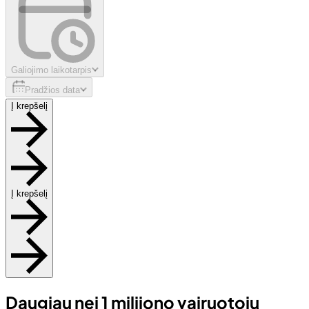
Galiojimo laikotarpis
Pradžios data
Į krepšelį
Į krepšelį
Daugiau nei 1 milijono vairuotojų