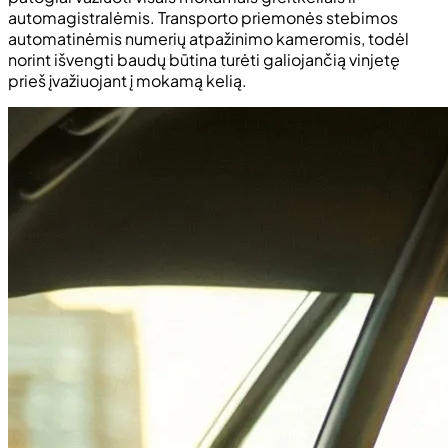
automagistralėmis. Transporto priemonės stebimos
automatinėmis numerių atpažinimo kameromis, todėl
norint išvengti baudų būtina turėti galiojančią vinjetę
prieš įvažiuojant į mokamą kelią.