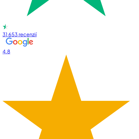
31 653
recenzií
4.8