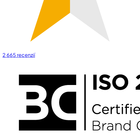
2 665
recenzií