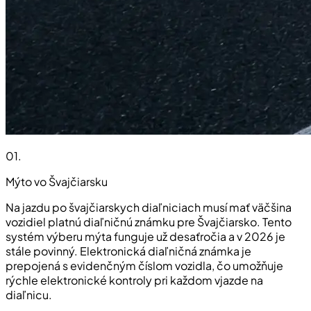
01
.
Mýto vo Švajčiarsku
Na jazdu po švajčiarskych diaľniciach musí mať väčšina
vozidiel platnú diaľničnú známku pre Švajčiarsko. Tento
systém výberu mýta funguje už desaťročia a v 2026 je
stále povinný. Elektronická diaľničná známka je
prepojená s evidenčným číslom vozidla, čo umožňuje
rýchle elektronické kontroly pri každom vjazde na
diaľnicu.