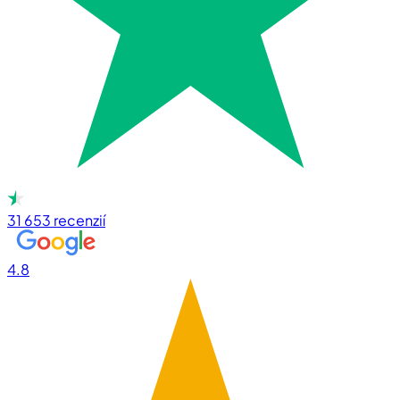
31 653
recenzií
4.8