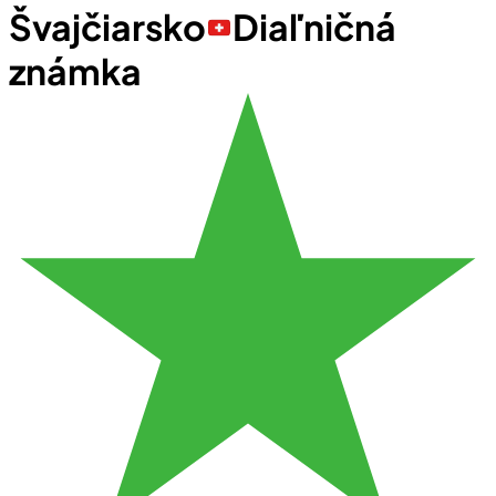
Švajčiarsko
Diaľničná
známka